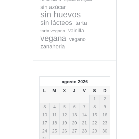
sin azúcar
sin huevos
sin lácteos
tarta
vainilla
tarta vegana
vegana
vegano
zanahoria
agosto 2026
L
M
X
J
V
S
D
1
2
3
4
5
6
7
8
9
10
11
12
13
14
15
16
17
18
19
20
21
22
23
24
25
26
27
28
29
30