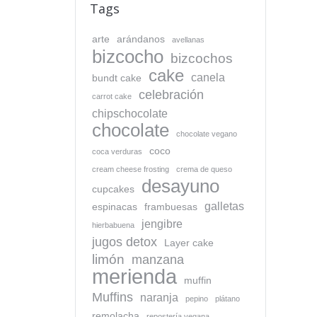
Tags
arte
arándanos
avellanas
bizcocho
bizcochos
cake
canela
bundt cake
celebración
carrot cake
chipschocolate
chocolate
chocolate vegano
coco
coca verduras
cream cheese frosting
crema de queso
desayuno
cupcakes
galletas
espinacas
frambuesas
jengibre
hierbabuena
jugos detox
Layer cake
limón
manzana
merienda
muffin
Muffins
naranja
pepino
plátano
remolacha
repostería vegana