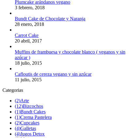
Plumcake arándanos vegano
3 febrero, 2018
Bundt Cake de Chocolate y Naranja
28 enero, 2018
Carrot Cake
20 abril, 2017
Muffins de frambuesa y chocolate blanco ( veganos y sin
azúcar )
18 julio, 2015
Cafloutis de cereza vegano y sin azúcar
11 julio, 2015
Categorias
(2)
Arte
(12)
Bizcochos
(1)
Bundt Cakes
(1)
Crema Pastelera
(2)
Cupcakes
(4)
Galletas
(4)
Jugos Detox