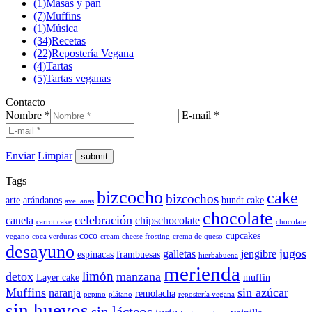
(1)
Masas y pan
(7)
Muffins
(1)
Música
(34)
Recetas
(22)
Repostería Vegana
(4)
Tartas
(5)
Tartas veganas
Contacto
Nombre *
E-mail *
Enviar
Limpiar
Tags
bizcocho
cake
bizcochos
arte
arándanos
bundt cake
avellanas
chocolate
celebración
canela
chipschocolate
carrot cake
chocolate
coco
cupcakes
vegano
coca verduras
cream cheese frosting
crema de queso
desayuno
jugos
galletas
jengibre
espinacas
frambuesas
hierbabuena
merienda
limón
detox
manzana
Layer cake
muffin
Muffins
sin azúcar
naranja
remolacha
pepino
plátano
repostería vegana
sin huevos