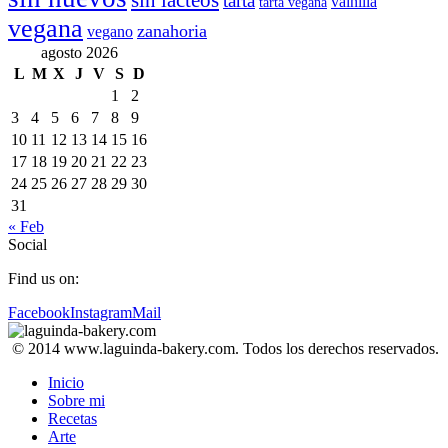
sin lácteos
tarta
vainilla
tarta vegana
vegana
zanahoria
vegano
agosto 2026
L
M
X
J
V
S
D
1
2
3
4
5
6
7
8
9
10
11
12
13
14
15
16
17
18
19
20
21
22
23
24
25
26
27
28
29
30
31
« Feb
Social
Find us on:
Facebook
Instagram
Mail
© 2014 www.laguinda-bakery.com. Todos los derechos reservados.
Inicio
Sobre mi
Recetas
Arte