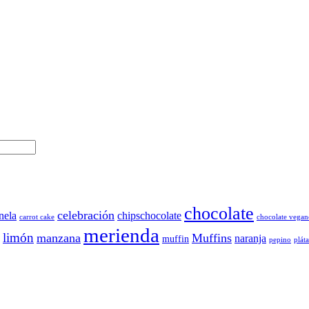
chocolate
celebración
nela
chipschocolate
carrot cake
chocolate vegan
merienda
limón
manzana
Muffins
naranja
muffin
pepino
plát