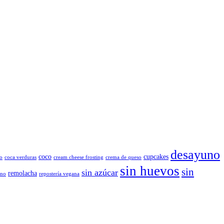
desayuno
coco
cupcakes
o
coca verduras
cream cheese frosting
crema de queso
sin huevos
sin
sin azúcar
remolacha
ano
repostería vegana