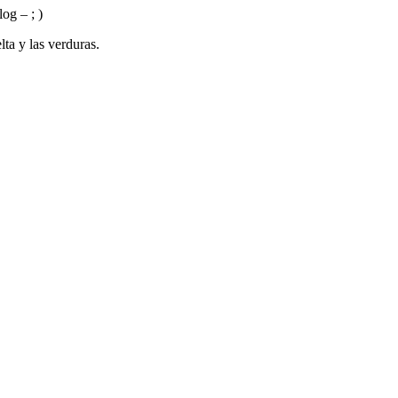
og – ; )
ta y las verduras.