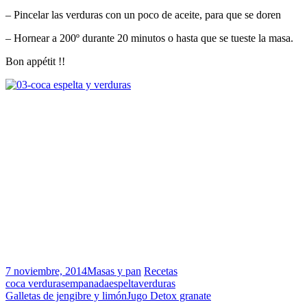
– Pincelar las verduras con un poco de aceite, para que se doren
– Hornear a 200º durante 20 minutos o hasta que se tueste la masa.
Bon appétit !!
7 noviembre, 2014
Masas y pan
Recetas
coca verduras
empanada
espelta
verduras
Galletas de jengibre y limón
Jugo Detox granate