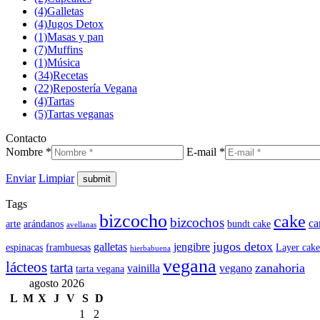
(4)
Galletas
(4)
Jugos Detox
(1)
Masas y pan
(7)
Muffins
(1)
Música
(34)
Recetas
(22)
Repostería Vegana
(4)
Tartas
(5)
Tartas veganas
Contacto
Nombre *
E-mail *
Enviar
Limpiar
Tags
bizcocho
cake
bizcochos
ca
arte
arándanos
bundt cake
avellanas
jugos detox
galletas
jengibre
espinacas
frambuesas
Layer cake
hierbabuena
vegana
lácteos
tarta
zanahoria
vainilla
vegano
tarta vegana
agosto 2026
L
M
X
J
V
S
D
1
2