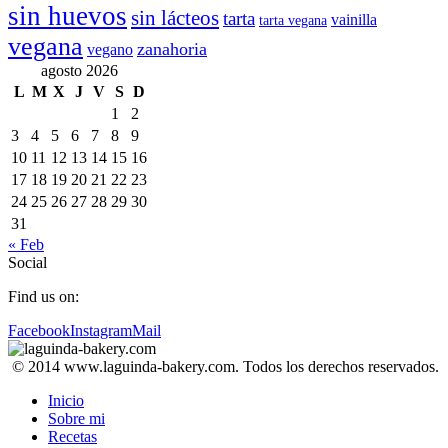
sin huevos
sin lácteos
tarta
vainilla
tarta vegana
vegana
zanahoria
vegano
agosto 2026
L
M
X
J
V
S
D
1
2
3
4
5
6
7
8
9
10
11
12
13
14
15
16
17
18
19
20
21
22
23
24
25
26
27
28
29
30
31
« Feb
Social
Find us on:
Facebook
Instagram
Mail
© 2014 www.laguinda-bakery.com. Todos los derechos reservados.
Inicio
Sobre mi
Recetas