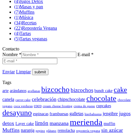
(4)
Jugos Detox
(1)
Masas y pan
(7)
Muffins
(1)
Música
(34)
Recetas
(22)
Repostería Vegana
(4)
Tartas
(5)
Tartas veganas
Contacto
Nombre *
E-mail *
Enviar
Limpiar
Tags
bizcocho
cake
bizcochos
arte
arándanos
bundt cake
avellanas
chocolate
celebración
canela
chipschocolate
carrot cake
chocolate
coco
cupcakes
vegano
coca verduras
cream cheese frosting
crema de queso
desayuno
jugos
galletas
jengibre
espinacas
frambuesas
hierbabuena
merienda
limón
detox
manzana
Layer cake
muffin
Muffins
sin azúcar
naranja
remolacha
pepino
plátano
repostería vegana