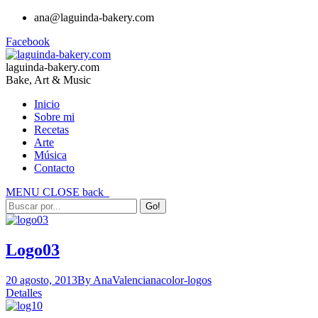
ana@laguinda-bakery.com
Facebook
laguinda-bakery.com
Bake, Art & Music
Inicio
Sobre mi
Recetas
Arte
Música
Contacto
MENU
CLOSE
back
Logo03
20 agosto, 2013
By AnaValenciana
color-logos
Detalles