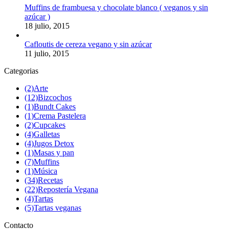
Muffins de frambuesa y chocolate blanco ( veganos y sin
azúcar )
18 julio, 2015
Cafloutis de cereza vegano y sin azúcar
11 julio, 2015
Categorias
(2)
Arte
(12)
Bizcochos
(1)
Bundt Cakes
(1)
Crema Pastelera
(2)
Cupcakes
(4)
Galletas
(4)
Jugos Detox
(1)
Masas y pan
(7)
Muffins
(1)
Música
(34)
Recetas
(22)
Repostería Vegana
(4)
Tartas
(5)
Tartas veganas
Contacto