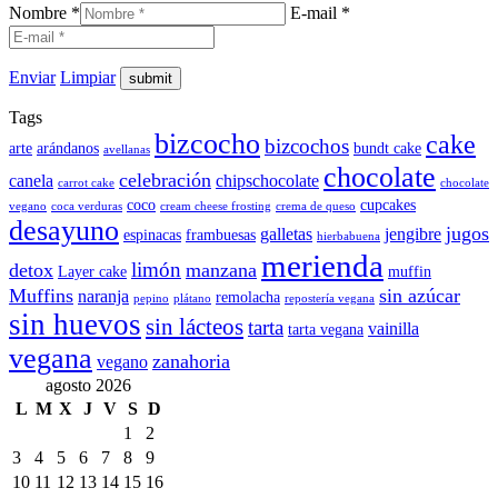
Nombre *
E-mail *
Enviar
Limpiar
Tags
bizcocho
cake
bizcochos
arte
arándanos
bundt cake
avellanas
chocolate
celebración
canela
chipschocolate
carrot cake
chocolate
coco
cupcakes
vegano
coca verduras
cream cheese frosting
crema de queso
desayuno
jugos
galletas
jengibre
espinacas
frambuesas
hierbabuena
merienda
limón
detox
manzana
Layer cake
muffin
Muffins
sin azúcar
naranja
remolacha
pepino
plátano
repostería vegana
sin huevos
sin lácteos
tarta
vainilla
tarta vegana
vegana
zanahoria
vegano
agosto 2026
L
M
X
J
V
S
D
1
2
3
4
5
6
7
8
9
10
11
12
13
14
15
16