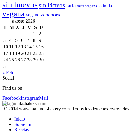
sin huevos
sin lácteos
tarta
vainilla
tarta vegana
vegana
zanahoria
vegano
agosto 2026
L
M
X
J
V
S
D
1
2
3
4
5
6
7
8
9
10
11
12
13
14
15
16
17
18
19
20
21
22
23
24
25
26
27
28
29
30
31
« Feb
Social
Find us on:
Facebook
Instagram
Mail
© 2014 www.laguinda-bakery.com. Todos los derechos reservados.
Inicio
Sobre mi
Recetas