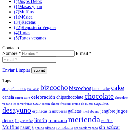
(4)
Jugos Detox
(1)
Masas y pan
(7)
Muffins
(1)
Música
(34)
Recetas
(22)
Repostería Vegana
(4)
Tartas
(5)
Tartas veganas
Contacto
Nombre *
E-mail *
Enviar
Limpiar
Tags
bizcocho
cake
bizcochos
arte
arándanos
bundt cake
avellanas
chocolate
celebración
canela
chipschocolate
carrot cake
chocolate
coco
cupcakes
vegano
coca verduras
cream cheese frosting
crema de queso
desayuno
jugos
galletas
jengibre
espinacas
frambuesas
hierbabuena
merienda
limón
detox
manzana
Layer cake
muffin
Muffins
sin azúcar
naranja
remolacha
pepino
plátano
repostería vegana