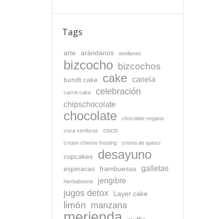
Tags
arte
arándanos
avellanas
bizcocho
bizcochos
cake
canela
bundt cake
celebración
carrot cake
chipschocolate
chocolate
chocolate vegano
coco
coca verduras
cream cheese frosting
crema de queso
desayuno
cupcakes
galletas
espinacas
frambuesas
jengibre
hierbabuena
jugos detox
Layer cake
limón
manzana
merienda