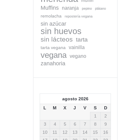
muffin
Muffins
naranja
pepino
plátano
remolacha
repostería vegana
sin azúcar
sin huevos
sin lácteos
tarta
vainilla
tarta vegana
vegana
vegano
zanahoria
agosto 2026
L
M
X
J
V
S
D
1
2
3
4
5
6
7
8
9
10
11
12
13
14
15
16