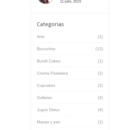
11 julio, 2015
Categorias
Arte
(2)
Bizcochos
(12)
Bundt Cakes
(1)
Crema Pastelera
(1)
Cupcakes
(2)
Galletas
(4)
Jugos Detox
(4)
Masas y pan
(1)