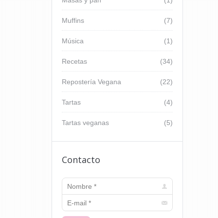
Masas y pan
(1)
Muffins
(7)
Música
(1)
Recetas
(34)
Repostería Vegana
(22)
Tartas
(4)
Tartas veganas
(5)
Contacto
Nombre *
E-mail *