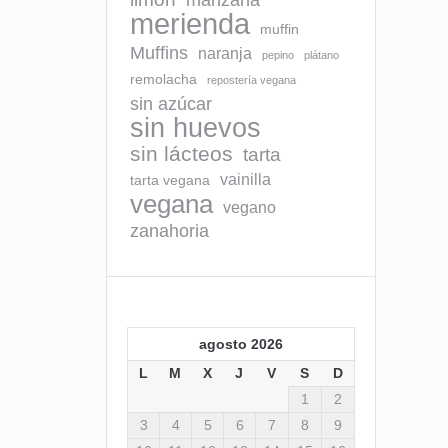
manzana
merienda
muffin
Muffins
naranja
pepino
plátano
remolacha
repostería vegana
sin azúcar
sin huevos
sin lácteos
tarta
vainilla
tarta vegana
vegana
vegano
zanahoria
agosto 2026
L
M
X
J
V
S
D
1
2
3
4
5
6
7
8
9