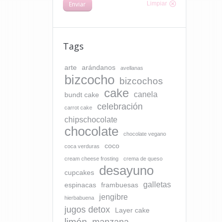
Enviar
Limpiar
Tags
arte
arándanos
avellanas
bizcocho
bizcochos
cake
canela
bundt cake
celebración
carrot cake
chipschocolate
chocolate
chocolate vegano
coco
coca verduras
cream cheese frosting
crema de queso
desayuno
cupcakes
galletas
espinacas
frambuesas
jengibre
hierbabuena
jugos detox
Layer cake
limón