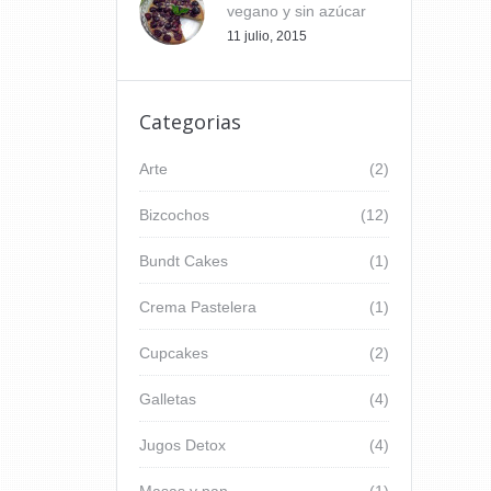
vegano y sin azúcar
11 julio, 2015
Categorias
Arte
(2)
Bizcochos
(12)
Bundt Cakes
(1)
Crema Pastelera
(1)
Cupcakes
(2)
Galletas
(4)
Jugos Detox
(4)