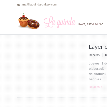
ana@laguinda-bakery.com
Layer 
Recetas
T
Jueves, 1 d
elaboración 
del tiramisú
hago es…
Detalles