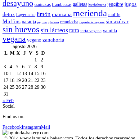
desayuno
jugos
galletas
jengibre
espinacas
frambuesas
hierbabuena
merienda
limón
detox
manzana
Layer cake
muffin
Muffins
sin azúcar
naranja
remolacha
pepino
plátano
repostería vegana
sin huevos
sin lácteos
tarta
vainilla
tarta vegana
vegana
zanahoria
vegano
agosto 2026
L
M
X
J
V
S
D
1
2
3
4
5
6
7
8
9
10
11
12
13
14
15
16
17
18
19
20
21
22
23
24
25
26
27
28
29
30
31
« Feb
Social
Find us on:
Facebook
Instagram
Mail
© 2014 www.laguinda-bakery.com. Todos los derechos reservados.