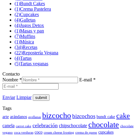
(1)
Bundt Cakes
(1)
Crema Pastelera
(2)
Cupcakes
(4)
Galletas
(4)
Jugos Detox
(1)
Masas y pan
(7)
Muffins
(1)
Música
(34)
Recetas
(22)
Repostería Vegana
(4)
Tartas
(5)
Tartas veganas
Contacto
Nombre *
E-mail *
Enviar
Limpiar
Tags
bizcocho
cake
bizcochos
arte
arándanos
bundt cake
avellanas
chocolate
celebración
canela
chipschocolate
carrot cake
chocolate
coco
cupcakes
vegano
coca verduras
cream cheese frosting
crema de queso