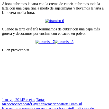
Ahora cubrimos la tarta con la crema de cubrir, cubrimos toda la
tarta con una capa fina a modo de sujetamigas y llevamos la tarta a
la nevera media hora.
Cuando la tarta esté fría terminamos de cubrir con una capa más
gruesa y decoramos por encima con el cacao en polvo.
Buen provecho!!!!
1 mayo, 2014
Recetas
Tartas
bizcocho
cacao
café
Layer cake
merienda
tarta
Tiramisú
Bizcocho de naranja con pepitas de chocolate
Bundt cake de