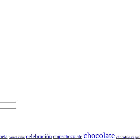
chocolate
celebración
nela
chipschocolate
carrot cake
chocolate vegan