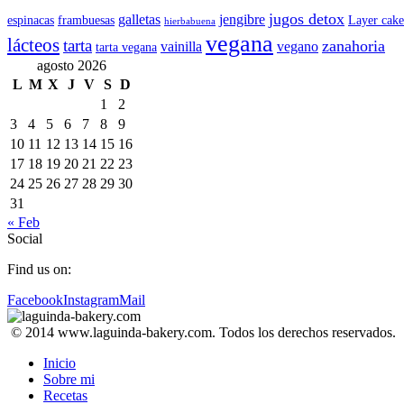
jugos detox
galletas
jengibre
espinacas
frambuesas
Layer cake
hierbabuena
vegana
lácteos
tarta
zanahoria
vainilla
vegano
tarta vegana
agosto 2026
L
M
X
J
V
S
D
1
2
3
4
5
6
7
8
9
10
11
12
13
14
15
16
17
18
19
20
21
22
23
24
25
26
27
28
29
30
31
« Feb
Social
Find us on:
Facebook
Instagram
Mail
© 2014 www.laguinda-bakery.com. Todos los derechos reservados.
Inicio
Sobre mi
Recetas