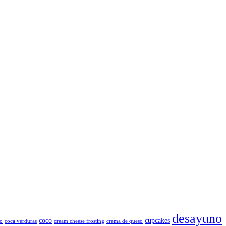
desayuno
coco
cupcakes
o
coca verduras
cream cheese frosting
crema de queso