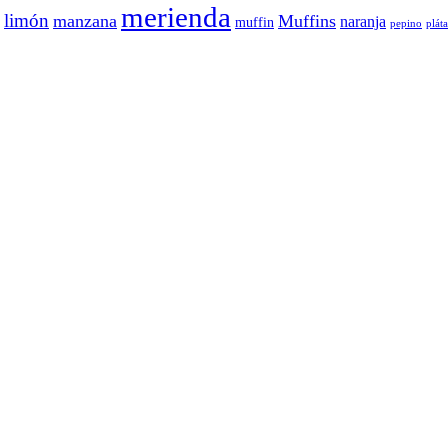
merienda
limón
manzana
Muffins
naranja
muffin
pepino
plát