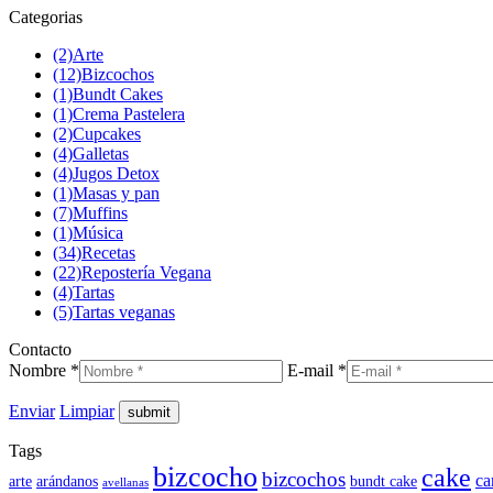
Categorias
(2)
Arte
(12)
Bizcochos
(1)
Bundt Cakes
(1)
Crema Pastelera
(2)
Cupcakes
(4)
Galletas
(4)
Jugos Detox
(1)
Masas y pan
(7)
Muffins
(1)
Música
(34)
Recetas
(22)
Repostería Vegana
(4)
Tartas
(5)
Tartas veganas
Contacto
Nombre *
E-mail *
Enviar
Limpiar
Tags
bizcocho
cake
bizcochos
ca
arte
arándanos
bundt cake
avellanas