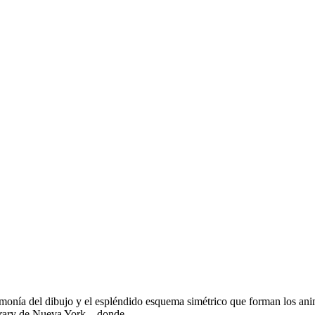
rmonía del dibujo y el espléndido esquema simétrico que forman los ani
ibrary de Nueva York – donde…