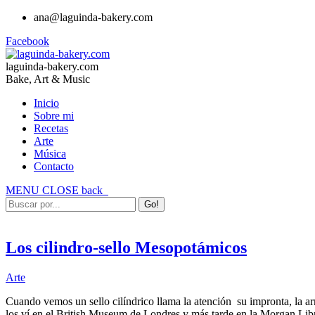
ana@laguinda-bakery.com
Facebook
laguinda-bakery.com
Bake, Art & Music
Inicio
Sobre mi
Recetas
Arte
Música
Contacto
MENU
CLOSE
back
Los cilindro-sello Mesopotámicos
Arte
Cuando vemos un sello cilíndrico llama la atención su impronta, la a
los ví en el British Museum de Londres y más tarde en la Morgan L