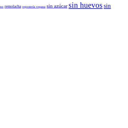
sin huevos
sin
sin azúcar
remolacha
ano
repostería vegana