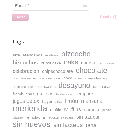
E-mail *
Enviar
Limpiar
Tags
bizcocho
arte
arándanos
avellanas
cake
bizcochos
canela
bundt cake
carrot cake
chocolate
celebración
chipschocolate
coco
chocolate vegano
coca verduras
cream cheese frosting
desayuno
cupcakes
espinacas
crema de queso
galletas
jengibre
frambuesas
hierbabuena
limón
jugos detox
manzana
Layer cake
merienda
Muffins
naranja
muffin
pepino
sin azúcar
remolacha
plátano
repostería vegana
sin huevos
sin lácteos
tarta