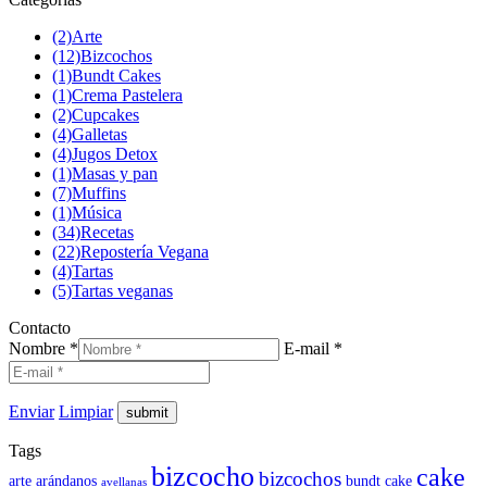
(2)
Arte
(12)
Bizcochos
(1)
Bundt Cakes
(1)
Crema Pastelera
(2)
Cupcakes
(4)
Galletas
(4)
Jugos Detox
(1)
Masas y pan
(7)
Muffins
(1)
Música
(34)
Recetas
(22)
Repostería Vegana
(4)
Tartas
(5)
Tartas veganas
Contacto
Nombre *
E-mail *
Enviar
Limpiar
Tags
bizcocho
cake
bizcochos
arte
arándanos
bundt cake
avellanas