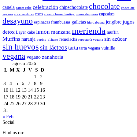
chocolate
celebración
canela
chipschocolate
carrot cake
chocolate
coco
cupcakes
vegano
coca verduras
cream cheese frosting
crema de queso
desayuno
jugos
galletas
jengibre
espinacas
frambuesas
hierbabuena
merienda
limón
detox
manzana
Layer cake
muffin
Muffins
sin azúcar
naranja
remolacha
pepino
plátano
repostería vegana
sin huevos
sin lácteos
tarta
vainilla
tarta vegana
vegana
zanahoria
vegano
agosto 2026
L
M
X
J
V
S
D
1
2
3
4
5
6
7
8
9
10
11
12
13
14
15
16
17
18
19
20
21
22
23
24
25
26
27
28
29
30
31
« Feb
Social
Find us on: