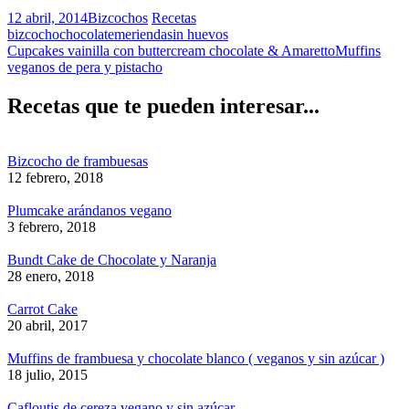
12 abril, 2014
Bizcochos
Recetas
bizcocho
chocolate
merienda
sin huevos
Cupcakes vainilla con buttercream chocolate & Amaretto
Muffins
veganos de pera y pistacho
Recetas que te pueden interesar...
Bizcocho de frambuesas
12 febrero, 2018
Plumcake arándanos vegano
3 febrero, 2018
Bundt Cake de Chocolate y Naranja
28 enero, 2018
Carrot Cake
20 abril, 2017
Muffins de frambuesa y chocolate blanco ( veganos y sin azúcar )
18 julio, 2015
Cafloutis de cereza vegano y sin azúcar