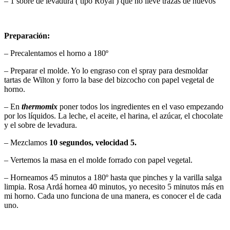
– 1 sobre de levadura ( tipo Royal ) que no lleve trazas de huevos
Preparación:
– Precalentamos el horno a 180º
– Preparar el molde. Yo lo engraso con el spray para desmoldar
tartas de Wilton y forro la base del bizcocho con papel vegetal de
horno.
– En
thermomix
poner todos los ingredientes en el vaso empezando
por los líquidos. La leche, el aceite, el harina, el azúcar, el chocolate
y el sobre de levadura.
– Mezclamos
10 segundos, velocidad 5.
– Vertemos la masa en el molde forrado con papel vegetal.
– Horneamos 45 minutos a 180º hasta que pinches y la varilla salga
limpia. Rosa Ardá hornea 40 minutos, yo necesito 5 minutos más en
mi horno. Cada uno funciona de una manera, es conocer el de cada
uno.