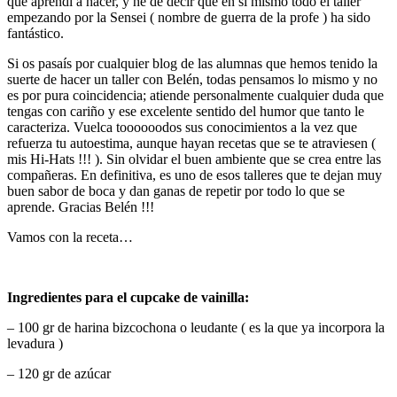
que aprendí a hacer, y he de decir que en sí mismo todo el taller
empezando por la Sensei ( nombre de guerra de la profe ) ha sido
fantástico.
Si os pasaís por cualquier blog de las alumnas que hemos tenido la
suerte de hacer un taller con Belén, todas pensamos lo mismo y no
es por pura coincidencia; atiende personalmente cualquier duda que
tengas con cariño y ese excelente sentido del humor que tanto le
caracteriza. Vuelca toooooodos sus conocimientos a la vez que
refuerza tu autoestima, aunque hayan recetas que se te atraviesen (
mis Hi-Hats !!! ). Sin olvidar el buen ambiente que se crea entre las
compañeras. En definitiva, es uno de esos talleres que te dejan muy
buen sabor de boca y dan ganas de repetir por todo lo que se
aprende. Gracias Belén !!!
Vamos con la receta…
Ingredientes para el cupcake de vainilla:
– 100 gr de harina bizcochona o leudante ( es la que ya incorpora la
levadura )
– 120 gr de azúcar