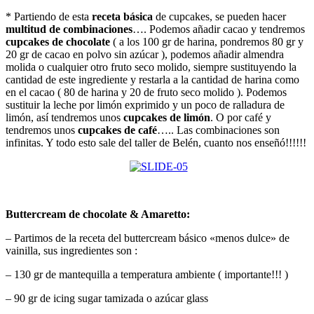
* Partiendo de esta
receta básica
de cupcakes, se pueden hacer
multitud de combinaciones
…. Podemos añadir cacao y tendremos
cupcakes de chocolate
( a los 100 gr de harina, pondremos 80 gr y
20 gr de cacao en polvo sin azúcar ), podemos añadir almendra
molida o cualquier otro fruto seco molido, siempre sustituyendo la
cantidad de este ingrediente y restarla a la cantidad de harina como
en el cacao ( 80 de harina y 20 de fruto seco molido ). Podemos
sustituir la leche por limón exprimido y un poco de ralladura de
limón, así tendremos unos
cupcakes de
limón
. O por café y
tendremos unos
cupcakes de café
….. Las combinaciones son
infinitas. Y todo esto sale del taller de Belén, cuanto nos enseñó!!!!!!
Buttercream de chocolate & Amaretto:
– Partimos de la receta del buttercream básico «menos dulce» de
vainilla, sus ingredientes son :
– 130 gr de mantequilla a temperatura ambiente ( importante!!! )
– 90 gr de icing sugar tamizada o azúcar glass