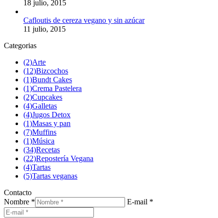
18 julio, 2015
Cafloutis de cereza vegano y sin azúcar
11 julio, 2015
Categorias
(2)
Arte
(12)
Bizcochos
(1)
Bundt Cakes
(1)
Crema Pastelera
(2)
Cupcakes
(4)
Galletas
(4)
Jugos Detox
(1)
Masas y pan
(7)
Muffins
(1)
Música
(34)
Recetas
(22)
Repostería Vegana
(4)
Tartas
(5)
Tartas veganas
Contacto
Nombre *
E-mail *