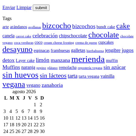
Enviar
Limpiar
Tags
bizcocho
cake
bizcochos
arte
arándanos
bundt cake
avellanas
chocolate
celebración
canela
chipschocolate
carrot cake
chocolate
coco
cupcakes
vegano
coca verduras
cream cheese frosting
crema de queso
desayuno
jugos
galletas
jengibre
espinacas
frambuesas
hierbabuena
merienda
limón
detox
manzana
Layer cake
muffin
Muffins
sin azúcar
naranja
remolacha
pepino
plátano
repostería vegana
sin huevos
sin lácteos
tarta
vainilla
tarta vegana
vegana
zanahoria
vegano
agosto 2026
L
M
X
J
V
S
D
1
2
3
4
5
6
7
8
9
10
11
12
13
14
15
16
17
18
19
20
21
22
23
24
25
26
27
28
29
30