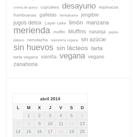
desayuno
cupcakes
espinacas
crema de queso
galletas
jengibre
frambuesas
hierbabuena
limón
jugos detox
manzana
Layer cake
merienda
Muffins
naranja
muffin
pepino
sin azúcar
remolacha
plátano
repostería vegana
sin huevos
sin lácteos
tarta
vegana
vainilla
vegano
tarta vegana
zanahoria
abril 2014
L
M
X
J
V
S
D
1
2
3
4
5
6
7
8
9
10
11
12
13
14
15
16
17
18
19
20