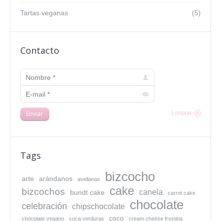
Tartas veganas
(5)
Contacto
Nombre *
E-mail *
Enviar
Limpiar
Tags
bizcocho
arte
arándanos
avellanas
cake
bizcochos
canela
bundt cake
carrot cake
chocolate
celebración
chipschocolate
coco
chocolate vegano
coca verduras
cream cheese frosting