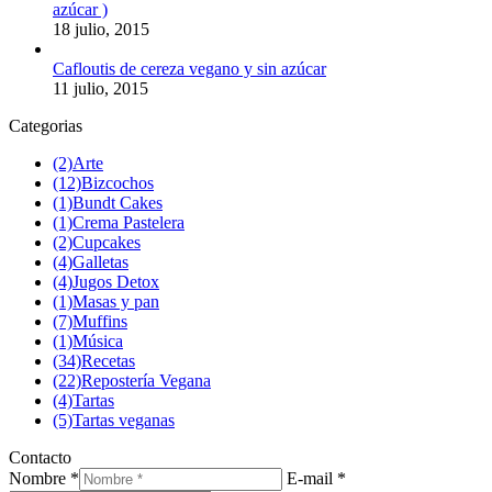
azúcar )
18 julio, 2015
Cafloutis de cereza vegano y sin azúcar
11 julio, 2015
Categorias
(2)
Arte
(12)
Bizcochos
(1)
Bundt Cakes
(1)
Crema Pastelera
(2)
Cupcakes
(4)
Galletas
(4)
Jugos Detox
(1)
Masas y pan
(7)
Muffins
(1)
Música
(34)
Recetas
(22)
Repostería Vegana
(4)
Tartas
(5)
Tartas veganas
Contacto
Nombre *
E-mail *