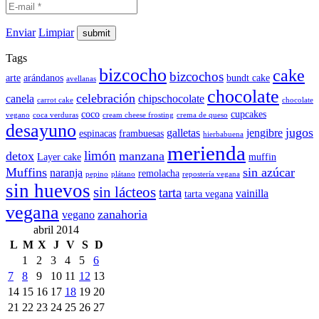
Enviar
Limpiar
Tags
bizcocho
cake
bizcochos
arte
arándanos
bundt cake
avellanas
chocolate
celebración
canela
chipschocolate
carrot cake
chocolate
coco
cupcakes
vegano
coca verduras
cream cheese frosting
crema de queso
desayuno
jugos
galletas
jengibre
espinacas
frambuesas
hierbabuena
merienda
limón
detox
manzana
Layer cake
muffin
Muffins
sin azúcar
naranja
remolacha
pepino
plátano
repostería vegana
sin huevos
sin lácteos
tarta
vainilla
tarta vegana
vegana
zanahoria
vegano
abril 2014
L
M
X
J
V
S
D
1
2
3
4
5
6
7
8
9
10
11
12
13
14
15
16
17
18
19
20
21
22
23
24
25
26
27