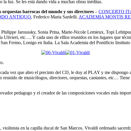
o la luz. Se les está dando vida a muchas obras inéditas.
s orquestas barrocas del mundo y sus
directores
–
CONCERTO IT
DO ANTIQUO
, Federico Maria Sardelli.
ACADEMIA MONTIS RE
 Philippe Jaroussky, Sonia Prina, Marie-Nicole Lemieux, Topi Lehti
 Ulivieri, etc…. Y cada uno de elllos reunidos en los lugares que técni
San Fermo, Lonigo en Italia. La Sala Academia del Pontificio Institut
co.
 cada vez que abro el precinto del CD, le doy al PLAY y me dispongo a
ajo reunido de musicólogos, directores, orquestas, cantantes, etc… Tien
novador pedagogo y el creador de las composiciones vocales más import
di, violinista en la capilla ducal de San Marcos. Vivaldi ordenado sace