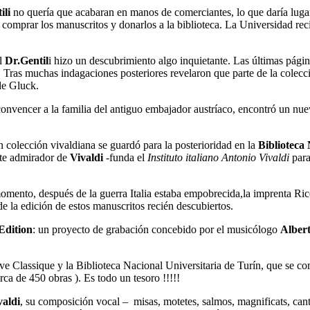
ili
no quería que acabaran en manos de comerciantes, lo que daría lugar 
omprar los manuscritos y donarlos a la biblioteca. La Universidad reci
El
Dr.Gentil
i hizo un descubrimiento algo inquietante. Las últimas pági
 Tras muchas indagaciones posteriores revelaron que parte de la colec
de Gluck.
 convencer a la familia del antiguo embajador austríaco, encontró un n
n colección vivaldiana se guardó para la posterioridad en la
Biblioteca 
nte admirador de
Vivaldi
-funda el
Instituto italiano Antonio Vivaldi
para
 momento, después de la guerra Italia estaba empobrecida,la imprenta 
 de la edición de estos manuscritos recién descubiertos.
Edition
: un proyecto de grabación concebido por el musicólogo
Alber
e Classique y la Biblioteca Nacional Universitaria de Turín, que se c
ca de 450 obras ). Es todo un tesoro !!!!!
valdi
, su composición vocal – misas, motetes, salmos, magnificats, can