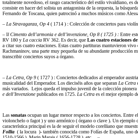
totalmente novedoso, el rasgo característico del estilo vivaldiano, es d
consiste en hacer del solista un antagonista de la orquesta, la búsqu
Fernando de Toscana, quien patrocinó a muchos músicos como Alessa
–
La Stravaganza, Op 4
( 1714 ) : Colección de conciertos para violí
– I
l Cimento dell’armonia e dell’invenzione, Op 8 ( 1725 ) :
Entre est
RV 180 y
La caccia
RV 362. Es decir, que
Las cuatro estaciones de
a citar sus cuatro estaciones. Estas cuatro partituras mantuvieron viv
Rachmaninov, una parte muy pequeña de su abundante producción music
transcribir conciertos suyos a órgano.
–
La Cetra, Op 9
( 1727 ) : Conciertos dedicados al emperador austria
musicalidad del Emperador. Los dieciséis años que separan
La Cetra
más variados. Lejos queda el impulso juvenil de la colección pionera
e dell’Invenzione
publicados en 1725.
La Cetra
es el mejor ejemplo d
Las
sonatas
ocupan un lugar menor respecto a los conciertos. Entre e
violonchelo o fagot ) y uno armónico ( órgano o clave ). Un ejemplo 
característica principal es la de seguir el modelo corelliano que muest
Follia
( la locura )- también conocida como Folías de España, uno de
1510-1566 ), Marin Marais ( 1656-1728 ), etc… –