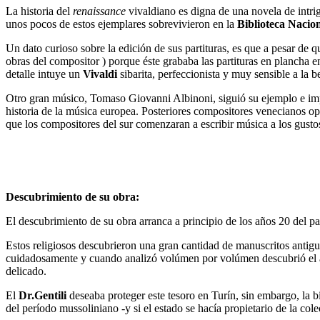
La historia del
renaissance
vivaldiano es digna de una novela de intri
unos pocos de estos ejemplares sobrevivieron en la
Biblioteca Nacio
Un dato curioso sobre la edición de sus partituras, es que a pesar de
obras del compositor ) porque éste grababa las partituras en plancha e
detalle intuye un
Vivaldi
sibarita, perfeccionista y muy sensible a la be
Otro gran músico, Tomaso Giovanni Albinoni, siguió su ejemplo e impr
historia de la música europea. Posteriores compositores venecianos op
que los compositores del sur comenzaran a escribir música a los gusto
Descubrimiento de su obra:
El descubrimiento de su obra arranca a principio de los años 20 del p
Estos religiosos descubrieron una gran cantidad de manuscritos antigu
cuidadosamente y cuando analizó volúmen por volúmen descubrió el
delicado.
El
Dr.Gentili
deseaba proteger este tesoro en Turín, sin embargo, la bi
del período mussoliniano -y si el estado se hacía propietario de la cole