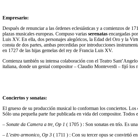
Empresario:
Después de renunciar a las órdenes eclesiásticas y a comienzos de 17
plazas musicales europeas. Compuso varias
serenatas
encargadas por 
Luis XV. En ella, dos personajes alegóricos, la Edad del Oro y la Virt
consta de dos partes, ambas precedidas por introducciones instrument
en 1727 de las hijas gemelas del rey de Francia Luis XV.
Comienza también su intensa colaboración con el Teatro Sant’Angel
italiana, donde un genial compositor – Claudio Monteverdi – fijó los r
Conciertos y sonatas:
El grueso de su producción musical lo conforman los conciertos. Los
Sólo una pequeña parte fue publicada en vida del compositor. Todos e
–
Sonate da Camera a tre, Op 1
( 1705 ) : Son sonatas en trío. Es un
–
L’estro armonico, Op 3
( 1711 ) : Con su tercer opus se convirtió e