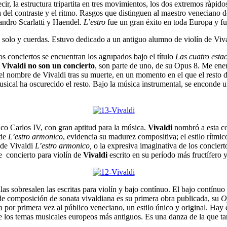
ecir, la estructura tripartita en tres movimientos, los dos extremos ràpid
eda del contraste y el ritmo. Rasgos que distinguen al maestro venecian
ndro Scarlatti y Haendel.
L’estro
fue un gran éxito en toda Europa y f
n solo y cuerdas. Estuvo dedicado a un antiguo alumno de violín de Viv
os conciertos se encuentran los agrupados bajo el título
Las cuatro esta
 Vivaldi no son un concierto
, son parte de uno, de su Opus 8. Me e
o el nombre de Vivaldi tras su muerte, en un momento en el que el resto 
al ha oscurecido el resto. Bajo la música instrumental, se enconde una
co Carlos IV, con gran aptitud para la música.
Vivaldi
nombró a esta co
de
L’estro armonico
, evidencia su madurez compositiva; el estilo rítmic
 de Vivaldi
L’estro armonico,
o la expresiva imaginativa de los conciert
e concierto para violín de
Vivaldi
escrito en su período más fructífero 
llas sobresalen las escritas para violín y bajo contínuo. El bajo contí
de composición de sonata vivaldiana es su primera obra publicada, su
O
ra por primera vez al público veneciano, un estilo único y original. Hay
 los temas musicales europeos más antiguos. Es una danza de la que t