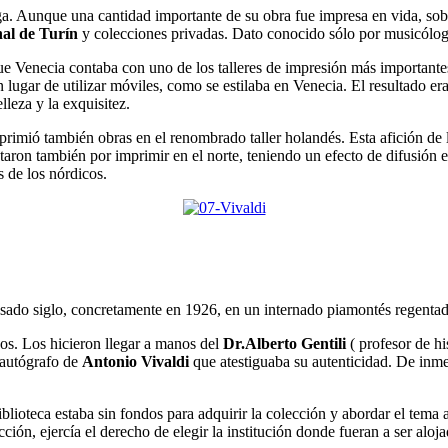
ga. Aunque una cantidad importante de su obra fue impresa en vida, sob
nal de Turín
y colecciones privadas. Dato conocido sólo por musicólog
 que Venecia contaba con uno de los talleres de impresión más important
n lugar de utilizar móviles, como se estilaba en Venecia. El resultado er
lleza y la exquisitez.
imió también obras en el renombrado taller holandés. Esta afición de 
taron también por imprimir en el norte, teniendo un efecto de difusión e
s de los nórdicos.
asado siglo, concretamente en 1926, en un internado piamontés regentad
os. Los hicieron llegar a manos del
Dr.Alberto Gentili
( profesor de hi
 autógrafo de
Antonio Vivaldi
que atestiguaba su autenticidad. De inme
blioteca estaba sin fondos para adquirir la colección y abordar el tema a
cción, ejercía el derecho de elegir la institución donde fueran a ser aloja