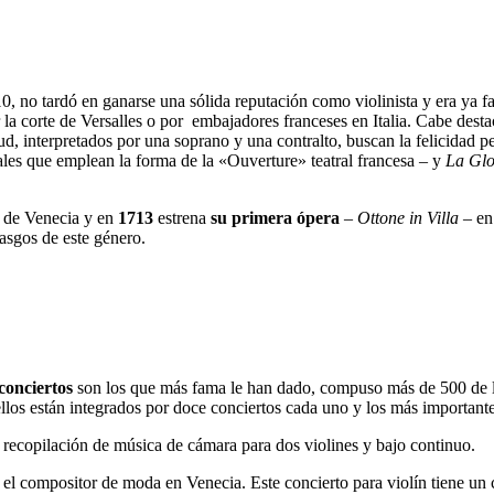
10, no tardó en ganarse una sólida reputación como violinista y era ya
la corte de Versalles o por embajadores franceses en Italia. Cabe dest
ud, interpretados por una soprano y una contralto, buscan la felicidad 
ales que emplean la forma de la «Ouverture» teatral francesa – y
La Glo
o de Venecia y en
1713
estrena
su primera
ópera
–
Ottone in Villa
– en
asgos de este género.
conciertos
son los que más fama le han dado, compuso más de 500 de los 
llos están integrados por doce conciertos cada uno y los más importante
a recopilación de música de cámara para dos violines y bajo continuo.
n el compositor de moda en Venecia. Este concierto para violín tiene un 