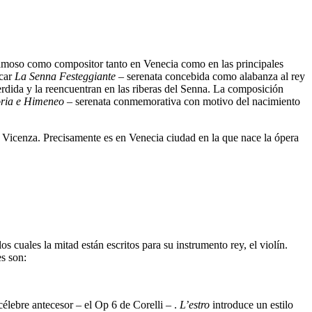
 famoso como compositor tanto en Venecia como en las principales
acar
La Senna Festeggiante
– serenata concebida como alabanza al rey
perdida y la reencuentran en las riberas del Senna. La composición
ria e Himeneo
– serenata conmemorativa con motivo del nacimiento
 Vicenza. Precisamente es en Venecia ciudad en la que nace la ópera
cuales la mitad están escritos para su instrumento rey, el violín.
s son:
célebre antecesor – el Op 6 de Corelli – .
L’estro
introduce un estilo