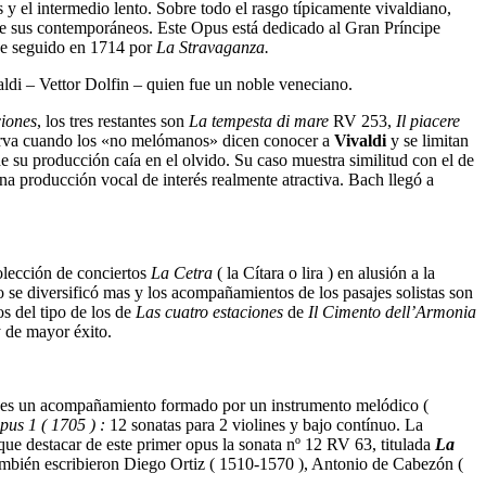
os y el intermedio lento. Sobre todo el rasgo típicamente vivaldiano,
o de sus contemporáneos. Este Opus está dedicado al Gran Príncipe
ue seguido en 1714 por
La Stravaganza.
aldi – Vettor Dolfin – quien fue un noble veneciano.
ciones
, los tres restantes son
La tempesta di mare
RV 253,
Il piacere
nerva cuando los «no melómanos» dicen conocer a
Vivaldi
y se limitan
de su producción caía en el olvido. Su caso muestra similitud con el de
 producción vocal de interés realmente atractiva. Bach llegó a
lección de conciertos
La Cetra
( la Cítara o lira ) en alusión a la
o se diversificó mas y los acompañamientos de los pasajes solistas son
os del tipo de los de
Las
cuatro estaciones
de
Il Cimento dell’Armonia
y de mayor éxito.
nuo es un acompañamiento formado por un instrumento melódico (
pus
1 ( 1705 ) :
12 sonatas para 2 violines y bajo contínuo. La
 que destacar de este primer opus la sonata nº 12 RV 63, titulada
La
ambién escribieron Diego Ortiz ( 1510-1570 ), Antonio de Cabezón (