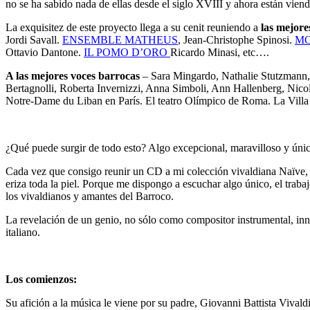
no se ha sabido nada de ellas desde el siglo XVIII y ahora están viend
La exquisitez de este proyecto llega a su cenit reuniendo a
las mejore
Jordi Savall.
ENSEMBLE MATHEUS
, Jean-Christophe Spinosi.
MO
Ottavio Dantone.
IL POMO D’ORO
Ricardo Minasi, etc….
A las mejores voces barrocas
– Sara Mingardo, Nathalie Stutzmann,
Bertagnolli, Roberta Invernizzi, Anna Simboli, Ann Hallenberg, Nicola
Notre-Dame du Liban en París. El teatro Olímpico de Roma. La Villa 
¿Qué puede surgir de todo esto? Algo excepcional, maravilloso y úni
Cada vez que consigo reunir un CD a mi colección vivaldiana Naïve,
eriza toda la piel. Porque me dispongo a escuchar algo único, el trab
los vivaldianos y amantes del Barroco.
La revelación de un genio, no sólo como compositor instrumental, in
italiano.
Los comienzos:
Su afición a la música le viene por su padre, Giovanni Battista Vival