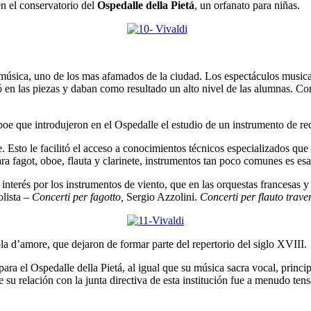
n el conservatorio del
Ospedalle della Pietá
, un orfanato para niñas.
de música, uno de los mas afamados de la ciudad. Los espectáculos musica
bió en las piezas y daban como resultado un alto nivel de las alumnas. Co
oe que introdujeron en el Ospedalle el estudio de un instrumento de recie
. Esto le facilitó el acceso a conocimientos técnicos especializados que 
a fagot, oboe, flauta y clarinete, instrumentos tan poco comunes es es
interés por los instrumentos de viento, que en las orquestas francesas 
olista –
Concerti per fagotto,
Sergio Azzolini.
Concerti per flauto traver
la d’amore, que dejaron de formar parte del repertorio del siglo XVIII.
 para el Ospedalle della Pietá, al igual que su música sacra vocal, prin
e su relación con la junta directiva de esta institución fue a menudo tens