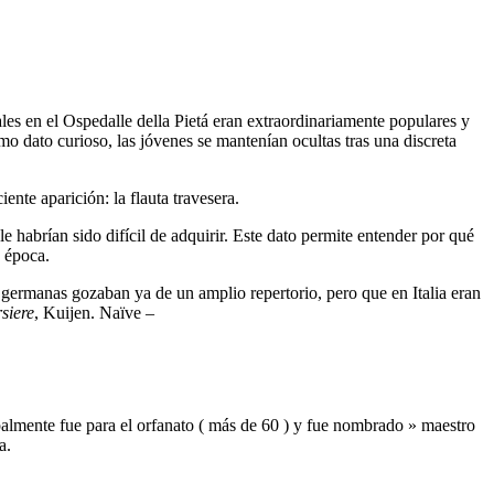
les en el Ospedalle della Pietá eran extraordinariamente populares y
mo dato curioso, las jóvenes se mantenían ocultas tras una discreta
nte aparición: la flauta travesera.
le habrían sido difícil de adquirir. Este dato permite entender por qué
a época.
y germanas gozaban ya de un amplio repertorio, pero que en Italia eran
siere
, Kuijen. Naïve –
cipalmente fue para el orfanato ( más de 60 ) y fue nombrado » maestro
a.