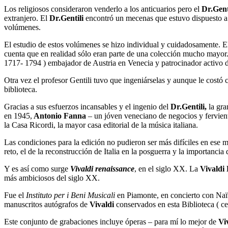
Los religiosos consideraron venderlo a los anticuarios pero el
Dr.Gent
extranjero. El
Dr.Gentili
encontró un mecenas que estuvo dispuesto a c
volúmenes.
El estudio de estos volúmenes se hizo individual y cuidadosamente. 
cuenta que en realidad sólo eran parte de una colección mucho mayor.
1717- 1794 ) embajador de Austria en Venecia y patrocinador activo 
Otra vez el profesor Gentili tuvo que ingeniárselas y aunque le costó
biblioteca.
Gracias a sus esfuerzos incansables y el ingenio del
Dr.Gentili,
la gra
en 1945,
Antonio Fanna
– un jóven veneciano de negocios y fervie
la Casa Ricordi, la mayor casa editorial de la música italiana.
Las condiciones para la edición no pudieron ser más difíciles en ese
reto, el de la reconstrucción de Italia en la posguerra y la importancia
Y es así como surge
Vivaldi renaissance
, en el siglo XX. La
Vivaldi 
más ambiciosos del siglo XX.
Fue el
Instituto per i Beni Musicali
en Piamonte, en concierto con Naïv
manuscritos autógrafos de
Vivaldi
conservados en esta Biblioteca ( cer
Este conjunto de grabaciones incluye óperas – para mí lo mejor de
Vi