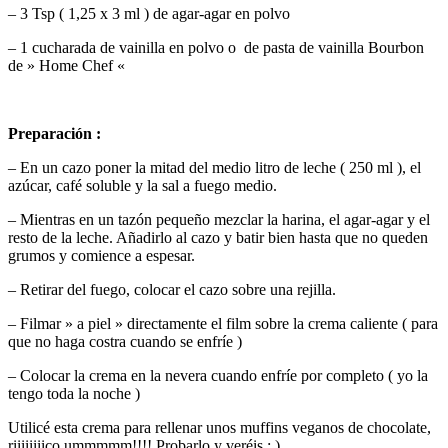
– 3 Tsp ( 1,25 x 3 ml ) de agar-agar en polvo
– 1 cucharada de vainilla en polvo o de pasta de vainilla Bourbon
de » Home Chef «
Preparación :
– En un cazo poner la mitad del medio litro de leche ( 250 ml ), el
azúcar, café soluble y la sal a fuego medio.
– Mientras en un tazón pequeño mezclar la harina, el agar-agar y el
resto de la leche. Añadirlo al cazo y batir bien hasta que no queden
grumos y comience a espesar.
– Retirar del fuego, colocar el cazo sobre una rejilla.
– Filmar » a piel » directamente el film sobre la crema caliente ( para
que no haga costra cuando se enfríe )
– Colocar la crema en la nevera cuando enfríe por completo ( yo la
tengo toda la noche )
Utilicé esta crema para rellenar unos muffins veganos de chocolate,
riiiiiiiico ummmmm!!!! Probarlo y veréis ; )