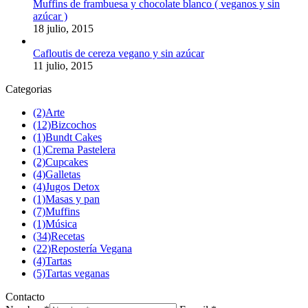
Muffins de frambuesa y chocolate blanco ( veganos y sin
azúcar )
18 julio, 2015
Cafloutis de cereza vegano y sin azúcar
11 julio, 2015
Categorias
(2)
Arte
(12)
Bizcochos
(1)
Bundt Cakes
(1)
Crema Pastelera
(2)
Cupcakes
(4)
Galletas
(4)
Jugos Detox
(1)
Masas y pan
(7)
Muffins
(1)
Música
(34)
Recetas
(22)
Repostería Vegana
(4)
Tartas
(5)
Tartas veganas
Contacto