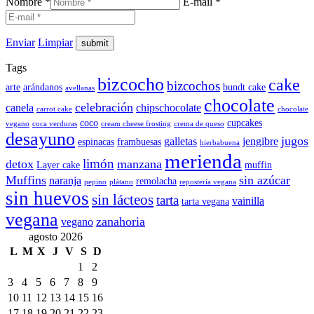
Nombre *
E-mail *
Enviar
Limpiar
Tags
bizcocho
cake
bizcochos
arte
arándanos
bundt cake
avellanas
chocolate
celebración
canela
chipschocolate
carrot cake
chocolate
coco
cupcakes
vegano
coca verduras
cream cheese frosting
crema de queso
desayuno
jugos
galletas
jengibre
espinacas
frambuesas
hierbabuena
merienda
limón
detox
manzana
Layer cake
muffin
Muffins
sin azúcar
naranja
remolacha
pepino
plátano
repostería vegana
sin huevos
sin lácteos
tarta
vainilla
tarta vegana
vegana
zanahoria
vegano
agosto 2026
L
M
X
J
V
S
D
1
2
3
4
5
6
7
8
9
10
11
12
13
14
15
16
17
18
19
20
21
22
23