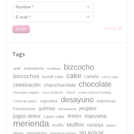
Nombre *
E-mail *
Enviar
Limpiar
Tags
bizcocho
arte
arándanos
avellanas
cake
bizcochos
canela
bundt cake
carrot cake
chocolate
celebración
chipschocolate
coco
chocolate vegano
coca verduras
cream cheese frosting
desayuno
cupcakes
espinacas
crema de queso
galletas
jengibre
frambuesas
hierbabuena
limón
jugos detox
manzana
Layer cake
merienda
Muffins
naranja
muffin
pepino
sin azúcar
remolacha
plátano
repostería vegana