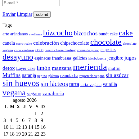
Enviar
Limpiar
Tags
bizcocho
cake
bizcochos
arte
arándanos
bundt cake
avellanas
chocolate
celebración
canela
chipschocolate
carrot cake
chocolate
coco
cupcakes
vegano
coca verduras
cream cheese frosting
crema de queso
desayuno
jugos
galletas
jengibre
espinacas
frambuesas
hierbabuena
merienda
limón
detox
manzana
Layer cake
muffin
Muffins
sin azúcar
naranja
remolacha
pepino
plátano
repostería vegana
sin huevos
sin lácteos
tarta
vainilla
tarta vegana
vegana
zanahoria
vegano
agosto 2026
L
M
X
J
V
S
D
1
2
3
4
5
6
7
8
9
10
11
12
13
14
15
16
17
18
19
20
21
22
23