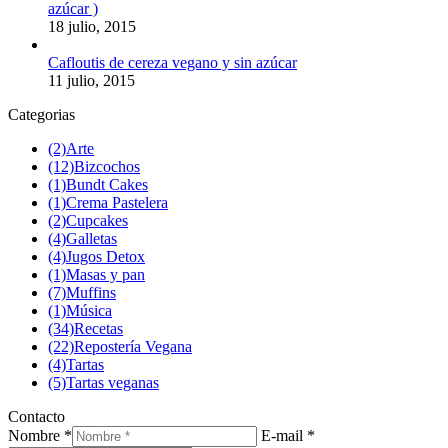
azúcar )
18 julio, 2015
Cafloutis de cereza vegano y sin azúcar
11 julio, 2015
Categorias
(2)
Arte
(12)
Bizcochos
(1)
Bundt Cakes
(1)
Crema Pastelera
(2)
Cupcakes
(4)
Galletas
(4)
Jugos Detox
(1)
Masas y pan
(7)
Muffins
(1)
Música
(34)
Recetas
(22)
Repostería Vegana
(4)
Tartas
(5)
Tartas veganas
Contacto
Nombre *
E-mail *