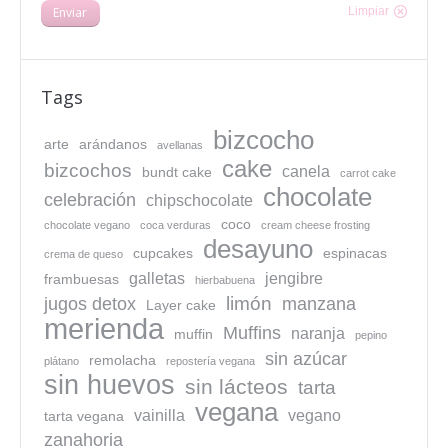
Enviar
Limpiar
Tags
bizcocho
arte
arándanos
avellanas
cake
bizcochos
canela
bundt cake
carrot cake
chocolate
celebración
chipschocolate
coco
chocolate vegano
coca verduras
cream cheese frosting
desayuno
cupcakes
espinacas
crema de queso
galletas
jengibre
frambuesas
hierbabuena
limón
jugos detox
manzana
Layer cake
merienda
Muffins
naranja
muffin
pepino
sin azúcar
remolacha
plátano
repostería vegana
sin huevos
sin lácteos
tarta
vegana
vainilla
vegano
tarta vegana
zanahoria