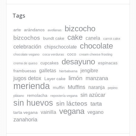
Tags
bizcocho
arte
arándanos
avellanas
cake
bizcochos
canela
bundt cake
carrot cake
chocolate
celebración
chipschocolate
coco
chocolate vegano
coca verduras
cream cheese frosting
desayuno
cupcakes
espinacas
crema de queso
galletas
jengibre
frambuesas
hierbabuena
limón
jugos detox
manzana
Layer cake
merienda
Muffins
naranja
muffin
pepino
sin azúcar
remolacha
plátano
repostería vegana
sin huevos
sin lácteos
tarta
vegana
vainilla
vegano
tarta vegana
zanahoria