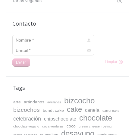
Tartas veganas
(5)
Contacto
Nombre *
E-mail *
Enviar
Limpiar
Tags
bizcocho
arte
arándanos
avellanas
cake
bizcochos
canela
bundt cake
carrot cake
chocolate
celebración
chipschocolate
coco
chocolate vegano
coca verduras
cream cheese frosting
desayuno
cupcakes
espinacas