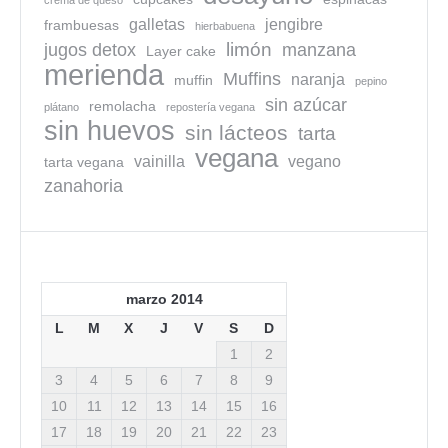
crema de queso
galletas
jengibre
frambuesas
hierbabuena
limón
jugos detox
manzana
Layer cake
merienda
Muffins
naranja
muffin
pepino
sin azúcar
remolacha
plátano
repostería vegana
sin huevos
sin lácteos
tarta
vegana
vainilla
vegano
tarta vegana
zanahoria
marzo 2014
L
M
X
J
V
S
D
1
2
3
4
5
6
7
8
9
10
11
12
13
14
15
16
17
18
19
20
21
22
23