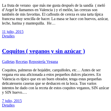
La fruta de verano que más me gusta después de la sandía ( meló
d’Argel le llamamos en Valencia ) y el melón, las cerezas son
también de mis favoritas. El cafloutis de cereza es una tarta típica
francesa muy sencilla de hacer. La masa se hace con huevos, azúcar,
leche, harina y mantequilla. He…
11 julio, 2015
Detalles
Coquitos ( veganos y sin azúcar )
Galletas
Recetas
Repostería Vegana
Coquitos, palmeras de hojaldre, carquiñoles, etc… Antes de ser
vegana era una aficionada a estos pequeños dulces placeres. En
Valencia es típico que en un buen obrador, tenga estas pequeñas
delicatessens caseras que se deshacen en la boca. Tras varios
intentos he dado con la receta de estos coquitos veganos, SIN azúcar
y SIN huevo.…
7 julio, 2015
Detalles